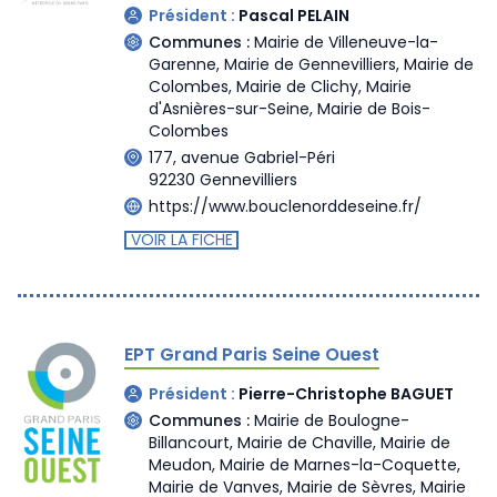
Président :
Pascal PELAIN
Communes :
Mairie de Villeneuve-la-
Garenne
,
Mairie de Gennevilliers
,
Mairie de
Colombes
,
Mairie de Clichy
,
Mairie
d'Asnières-sur-Seine
,
Mairie de Bois-
Colombes
177, avenue Gabriel-Péri
92230 Gennevilliers
https://www.bouclenorddeseine.fr/
VOIR LA FICHE
EPT Grand Paris Seine Ouest
Président :
Pierre-Christophe BAGUET
Communes :
Mairie de Boulogne-
Billancourt
,
Mairie de Chaville
,
Mairie de
Meudon
,
Mairie de Marnes-la-Coquette
,
Mairie de Vanves
,
Mairie de Sèvres
,
Mairie