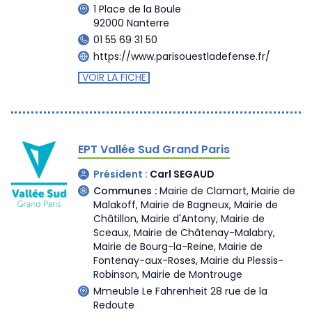
1 Place de la Boule
92000 Nanterre
01 55 69 31 50
https://www.parisouestladefense.fr/
VOIR LA FICHE
EPT Vallée Sud Grand Paris
Président :
Carl SEGAUD
Communes :
Mairie de Clamart
,
Mairie de
Malakoff
,
Mairie de Bagneux
,
Mairie de
Châtillon
,
Mairie d'Antony
,
Mairie de
Sceaux
,
Mairie de Châtenay-Malabry
,
Mairie de Bourg-la-Reine
,
Mairie de
Fontenay-aux-Roses
,
Mairie du Plessis-
Robinson
,
Mairie de Montrouge
Mmeuble Le Fahrenheit 28 rue de la
Redoute