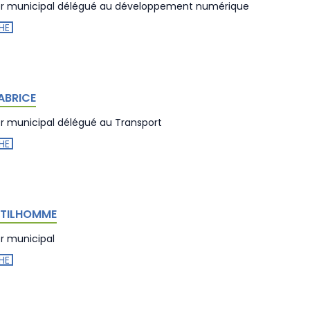
er municipal délégué au développement numérique
HE
FABRICE
er municipal délégué au Transport
HE
NTILHOMME
er municipal
HE