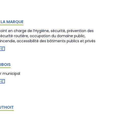
E LA MARQUE
joint en charge de l’Hygiène, sécurité, prévention des
 sécurité routière, occupation du domaine public,
incendie, accessibilité des bâtiments publics et privés
HE
UBOIS
er municipal
HE
UTHOIT