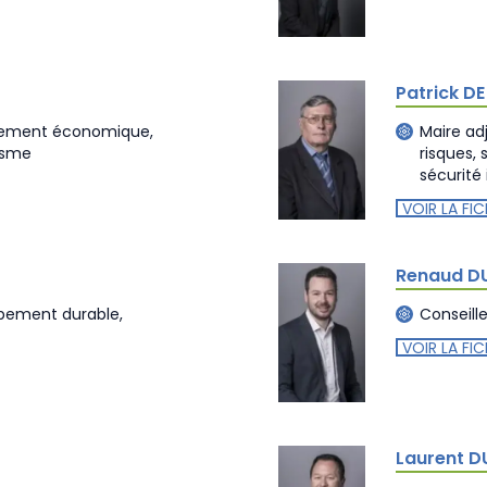
Patrick D
ppement économique,
Maire ad
isme
risques,
sécurité 
VOIR LA FIC
Renaud D
ppement durable,
Conseill
VOIR LA FIC
Laurent D