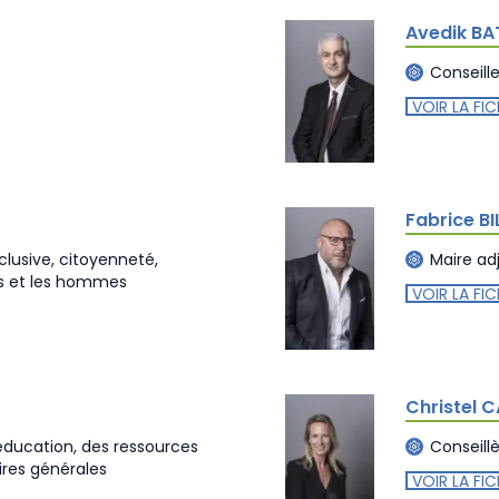
Avedik BA
Conseill
VOIR LA FIC
Fabrice B
nclusive, citoyenneté,
Maire ad
s et les hommes
VOIR LA FIC
Christel
'éducation, des ressources
Conseill
ires générales
VOIR LA FIC