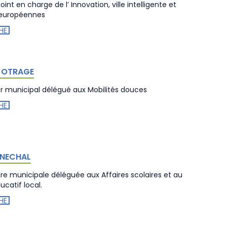
oint en charge de l’ Innovation, ville intelligente et
 européennes
HE
e OTRAGE
er municipal délégué aux Mobilités douces
HE
SENECHAL
ère municipale déléguée aux Affaires scolaires et au
ucatif local.
HE