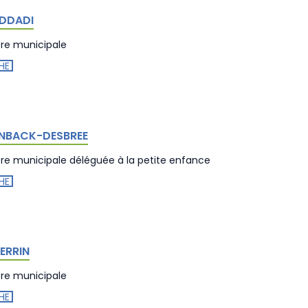
ADDADI
ère municipale
HE
ENBACK-DESBREE
ère municipale déléguée à la petite enfance
HE
ERRIN
ère municipale
HE