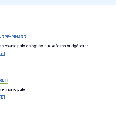
ANDRE-PINARD
ère municipale déléguée aux Affaires budgétaires
HE
RBIT
ère municipale
HE