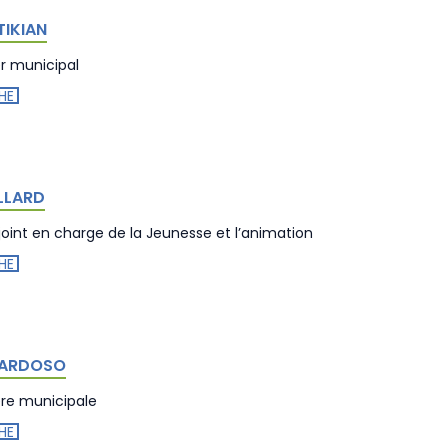
TIKIAN
er municipal
HE
ILLARD
joint en charge de la Jeunesse et l’animation
HE
 CARDOSO
ère municipale
HE