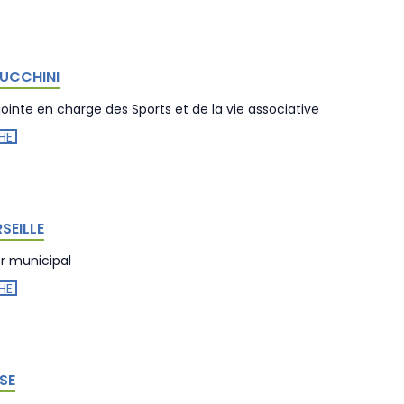
LUCCHINI
jointe en charge des Sports et de la vie associative
HE
SEILLE
er municipal
HE
SE